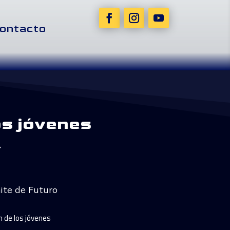
ontacto
os jóvenes
C
ite de Futuro
n de los jóvenes