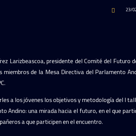
23/0

rez Larizbeascoa, presidente del Comité del Futuro d
os miembros de la Mesa Directiva del Parlamento And
PC.
arles a los jóvenes los objetivos y metodología del I ta
o Andino: una mirada hacia el futuro, en el que partic
añeros a que participen en el encuentro.